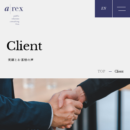
EN
C
l
i
e
n
t
実績とお客様の声
Client
TOP